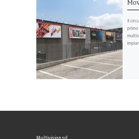
Mov
Il cir
primo 
multis
impian
Multivision srl