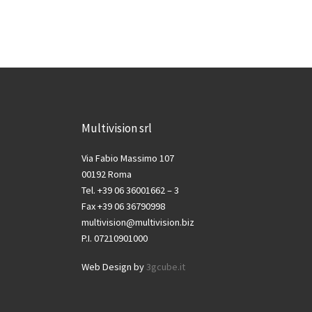
Multivision srl
Via Fabio Massimo 107
00192 Roma
Tel. +39 06 36001662 – 3
Fax +39 06 36790998
multivision@multivision.biz
P.I. 07210901000
Web Design by
3gcube.it