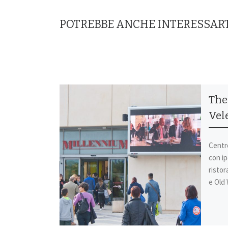
POTREBBE ANCHE INTERESSAR
The
Vel
Centr
con i
risto
e Ol