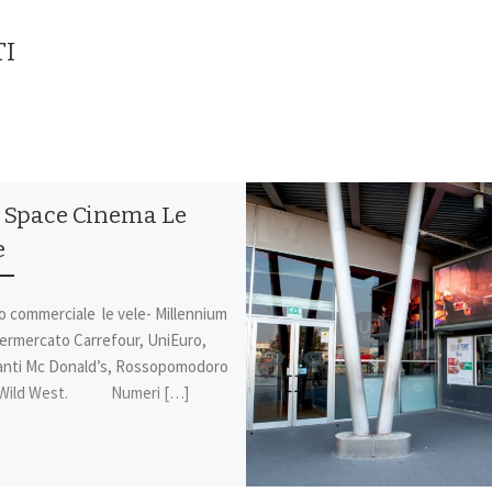
TI
 Space Cinema Le
e
o commerciale le vele- Millennium
permercato Carrefour, UniEuro,
ranti Mc Donald’s, Rossopomodoro
d Wild West. Numeri […]