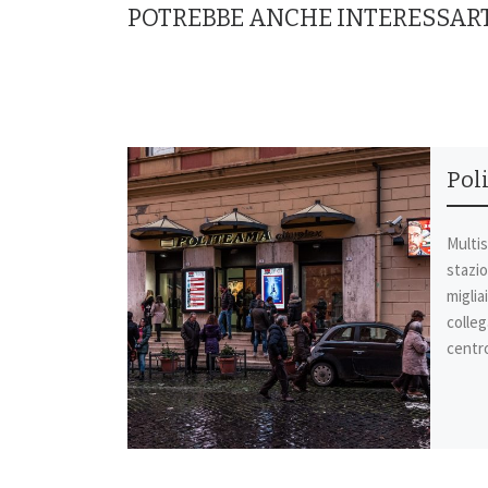
POTREBBE ANCHE INTERESSAR
Pol
Multis
stazio
miglia
colleg
centro