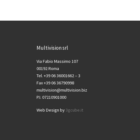
Multivision srl
Via Fabio Massimo 107
00192 Roma
Tel. +39 06 36001662 – 3
Fax +39 06 36790998
multivision@multivision.biz
P.I. 07210901000
Web Design by
3gcube.it